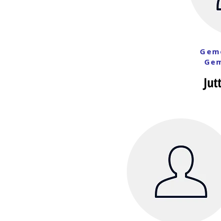
Geme
Gem
Jut